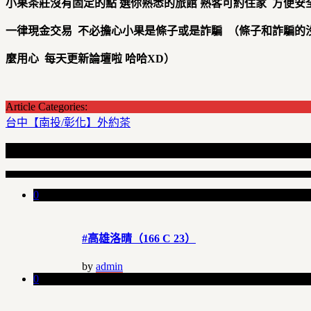
小果茶莊沒有固定的點
選你熟悉的旅館
熟客可約住家
方便安
一律現金交易
不必擔心小果是條子或是詐騙
（條子和詐騙的
麼用心
每天更新論壇啦
哈哈XD
）
Article Categories:
台中【南投/彰化】外約茶
Recent Articles
0
#高雄洛晴（166 C 23）
by
admin
0