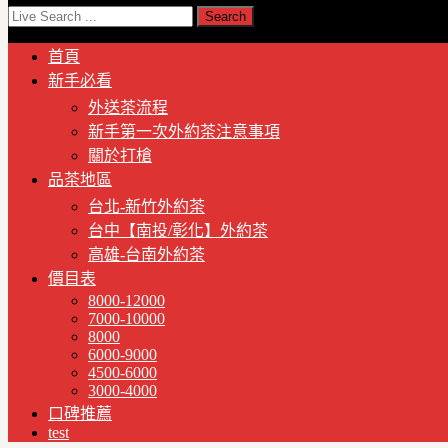
首頁
新手必看
外送茶流程
新手第一次外約茶注意事項
關於打槍
品茶地區
台北-新竹外約茶
台中【南投/彰化】外約茶
高雄-台南外約茶
價目表
8000-12000
7000-10000
8000
6000-9000
4500-6000
3000-4000
口碑推薦
test