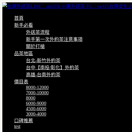
首頁
新手必看
外送茶流程
新手第一次外約茶注意事項
關於打槍
品茶地區
台北-新竹外約茶
台中【南投/彰化】外約茶
高雄-台南外約茶
價目表
8000-12000
7000-10000
8000
6000-9000
4500-6000
3000-4000
口碑推薦
test