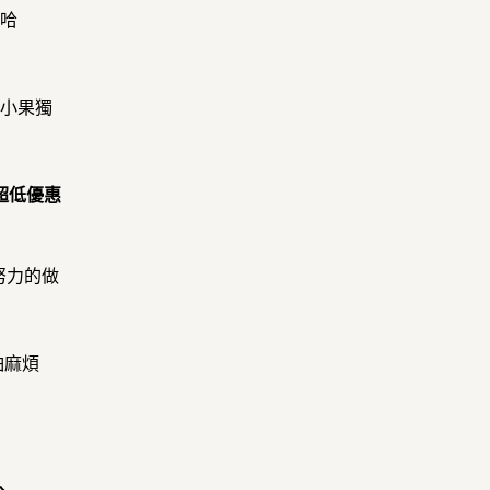
哈哈
得小果獨
超低優惠
努力的做
怕麻煩