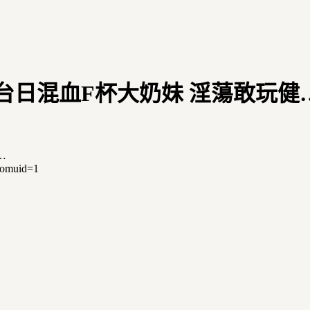
26Y 台日混血F杯大奶妹 淫蕩敢玩健
…
romuid=1