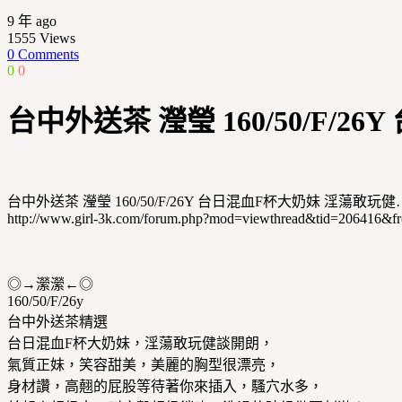
9 年 ago
1555
Views
0 Comments
0
0
台中外送茶 瀅瑩 160/50/F/
台中外送茶 瀅瑩 160/50/F/26Y 台日混血F杯大奶妹 淫蕩敢玩健
http://www.girl-3k.com/forum.php?mod=viewthread&tid=206416&f
◎→瀠瀠←◎
160/50/F/26y
台中外送茶精選
台日混血F杯大奶妹，淫蕩敢玩健談開朗，
氣質正妹，笑容甜美，美麗的胸型很漂亮，
身材讚，高翹的屁股等待著你來插入，騷穴水多，