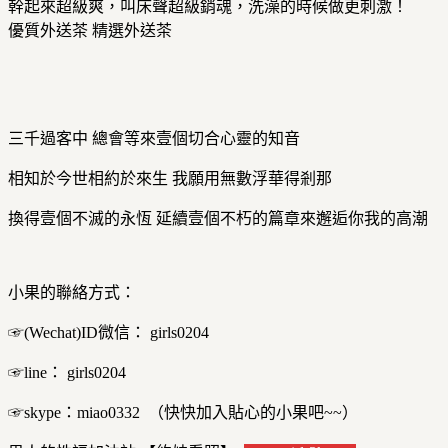
幹起來超級爽，叫床聲超級銷魂，洗澡的時候做更刺激！
優質外送茶 精選外送茶
三千過客中 總會等來壹個切合心靈的知音
相知於今世相約於來生 我願用無數浮華得剎那
換得壹個不滅的永恆 延續壹個不朽的篇章來邂逅你我的高潮
小果的聯絡方式：
☞(Wechat)ID微信： girls0204
☞line： girls0204
☞skype：miao0332 （快快加入貼心的小果吧~~）