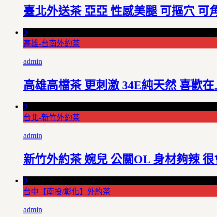
臺北外送茶 亞亞 性感美腿 可摳穴 可角色
0
高雄-台南外約茶
admin
高雄高檔茶 更刺激 34E純天然 喜歡在上
0
台北-新竹外約茶
admin
新竹外約茶 婉兒 公關OL 身材夠辣 
0
台中【南投/彰化】外約茶
admin