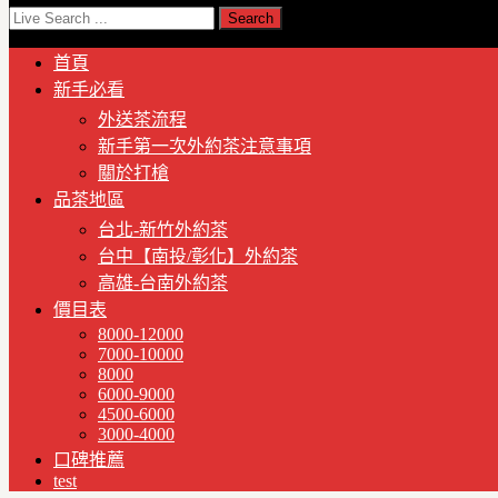
首頁
新手必看
外送茶流程
新手第一次外約茶注意事項
關於打槍
品茶地區
台北-新竹外約茶
台中【南投/彰化】外約茶
高雄-台南外約茶
價目表
8000-12000
7000-10000
8000
6000-9000
4500-6000
3000-4000
口碑推薦
test