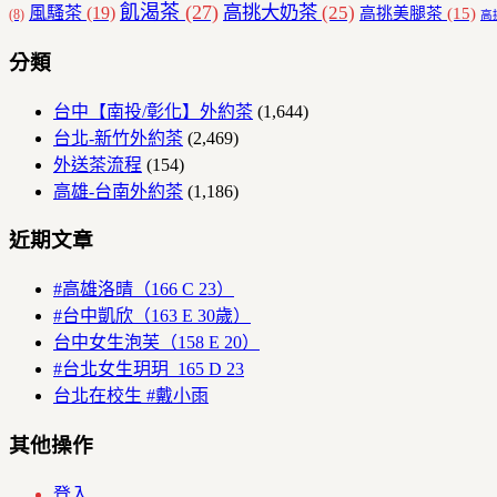
飢渴茶
(27)
高挑大奶茶
(25)
風騷茶
(19)
高挑美腿茶
(15)
(8)
高
分類
台中【南投/彰化】外約茶
(1,644)
台北-新竹外約茶
(2,469)
外送茶流程
(154)
高雄-台南外約茶
(1,186)
近期文章
#高雄洛晴（166 C 23）
#台中凱欣（163 E 30歲）
台中女生泡芙（158 E 20）
#台北女生玥玥 165 D 23
台北在校生 #戴小雨
其他操作
登入