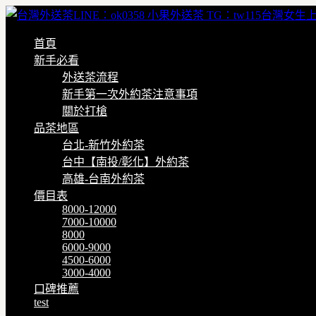
首頁
新手必看
外送茶流程
新手第一次外約茶注意事項
關於打槍
品茶地區
台北-新竹外約茶
台中【南投/彰化】外約茶
高雄-台南外約茶
價目表
8000-12000
7000-10000
8000
6000-9000
4500-6000
3000-4000
口碑推薦
test