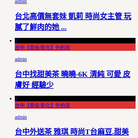
admin
台北高價無套妹 凱莉 時尚女主管 玩
膩了鮮肉的她 ...
0
台中【南投/彰化】外約茶
admin
台中找甜美茶 曉曉-6K 清純 可愛 皮
膚好 經驗少
0
台中【南投/彰化】外約茶
admin
台中外送茶 雅琪 時尚T台麻豆.甜美