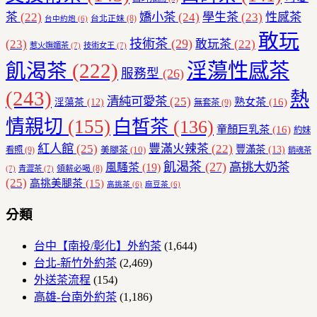
茶
(22)
嬌小茶
(24)
學生茶
(23)
性感茶
台北正妹
(8)
台中約炮
(6)
敢玩
技術茶
(29)
(23)
敢玩茶
(22)
惹火嫵媚茶
(7)
技術女王
(7)
飢渴茶
(222)
淫蕩性感茶
服務型
(26)
(243)
熱
清純可愛茶
(25)
熟女茶
(16)
淫蕩茶
(12)
無套茶
(9)
情親切
(155)
白皙茶
(136)
童顏巨乳茶
(16)
約妹
紅人館
(25)
豐滿火辣茶
(22)
豐滿茶
(13)
美腿茶
(10)
看照
(9)
銷魂茶
飢渴茶
(27)
高挑大奶茶
風騷茶
(19)
領薪必喝
(8)
(7)
青澀茶
(7)
(25)
高挑美腿茶
(15)
高挑茶
(6)
麻豆茶
(6)
分類
台中【南投/彰化】外約茶
(1,644)
台北-新竹外約茶
(2,469)
外送茶流程
(154)
高雄-台南外約茶
(1,186)