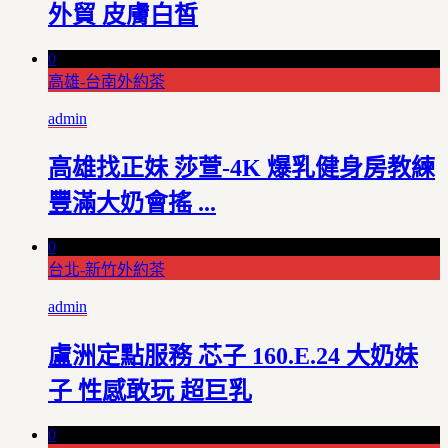
外貿 皮膚白皙
0
高雄-台南外約茶
admin
高雄找正妹 莎萱-4K 爆乳健身房教練
豐滿大奶會搖 ...
0
台北-新竹外約茶
admin
盧洲定點服務 芯子 160.E.24 大奶妹
子 性感敢玩 超巨乳
0