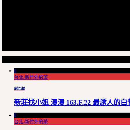
Random Articles
0
台北-新竹外約茶
admin
新莊找小姐 漫漫 163.F.22 最誘人的白
0
台北-新竹外約茶