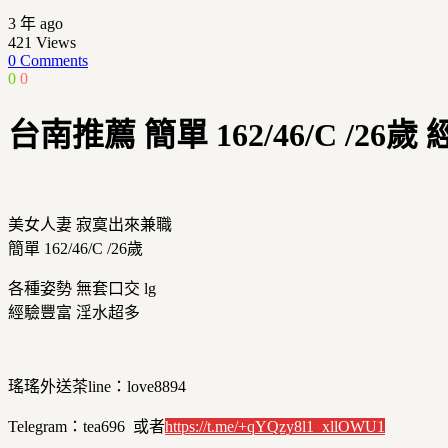
3 年 ago
421
Views
0 Comments
0
0
台南推薦 簡單 162/46/C /26
美女人妻 寂寞出來兼職
簡單 162/46/C /26歲
各種姿勢 無套口交 lg
經驗豐富 淫水超多
瑤瑤外送茶line：love8894
Telegram：tea696 或者
https://t.me/+qYQzy8l1_xllOWU1