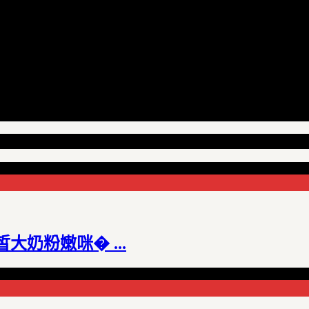
皙大奶粉嫩咪� ...