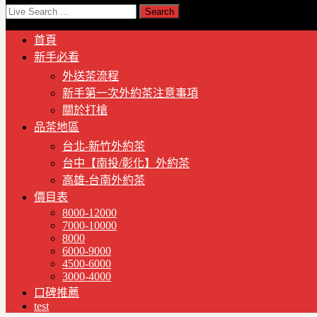
首頁
新手必看
外送茶流程
新手第一次外約茶注意事項
關於打槍
品茶地區
台北-新竹外約茶
台中【南投/彰化】外約茶
高雄-台南外約茶
價目表
8000-12000
7000-10000
8000
6000-9000
4500-6000
3000-4000
口碑推薦
test