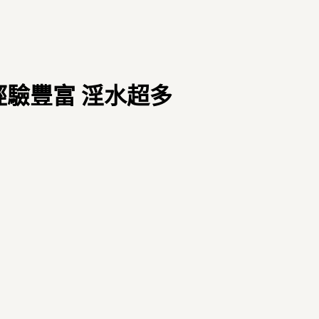
歲 經驗豐富 淫水超多