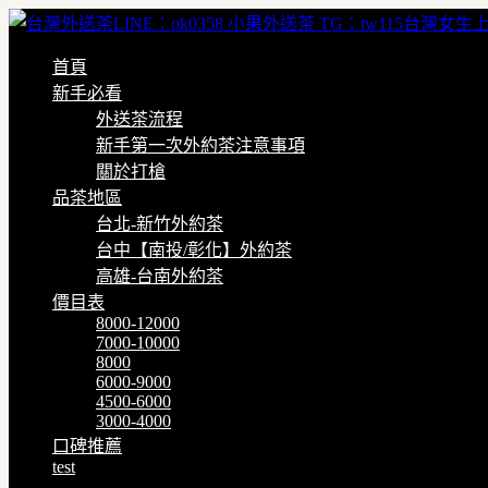
首頁
新手必看
外送茶流程
新手第一次外約茶注意事項
關於打槍
品茶地區
台北-新竹外約茶
台中【南投/彰化】外約茶
高雄-台南外約茶
價目表
8000-12000
7000-10000
8000
6000-9000
4500-6000
3000-4000
口碑推薦
test