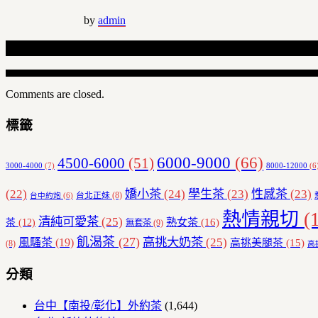
by
admin
Related Articles
Comments are closed.
標籤
6000-9000
(66)
4500-6000
(51)
3000-4000
(7)
8000-12000
(6
(22)
嬌小茶
(24)
學生茶
(23)
性感茶
(23)
台北正妹
(8)
台中約炮
(6)
熱情親切
(1
清純可愛茶
(25)
熟女茶
(16)
茶
(12)
無套茶
(9)
飢渴茶
(27)
高挑大奶茶
(25)
風騷茶
(19)
高挑美腿茶
(15)
(8)
高
分類
台中【南投/彰化】外約茶
(1,644)