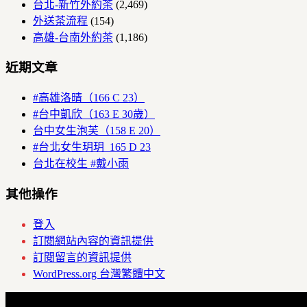
台北-新竹外約茶
(2,469)
外送茶流程
(154)
高雄-台南外約茶
(1,186)
近期文章
#高雄洛晴（166 C 23）
#台中凱欣（163 E 30歲）
台中女生泡芙（158 E 20）
#台北女生玥玥 165 D 23
台北在校生 #戴小雨
其他操作
登入
訂閱網站內容的資訊提供
訂閱留言的資訊提供
WordPress.org 台灣繁體中文