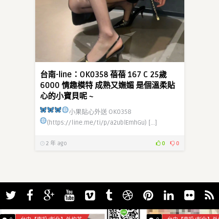
台南-line：OK0358 蓓蓓 167 C 25歲
6000 情趣模特 成熟又嫵媚 是個溫柔貼
心的小寶貝呢 ~
小果貼心外送
OK0358
(https://line.me/ti/p/a2ublEmhGu)
[…]
2 年 ago
0
0