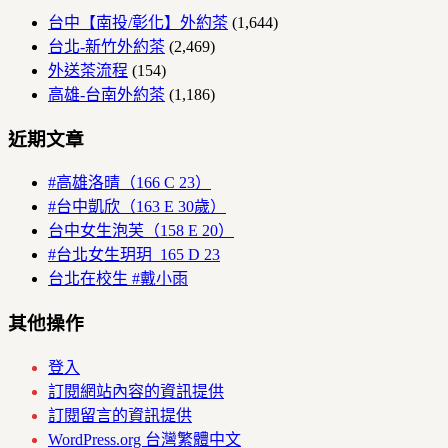
台中【南投/彰化】外約茶
(1,644)
台北-新竹外約茶
(2,469)
外送茶流程
(154)
高雄-台南外約茶
(1,186)
近期文章
#高雄洛晴（166 C 23）
#台中凱欣（163 E 30歲）
台中女生泡芙（158 E 20）
#台北女生玥玥 165 D 23
台北在校生 #戴小雨
其他操作
登入
訂閱網站內容的資訊提供
訂閱留言的資訊提供
WordPress.org 台灣繁體中文