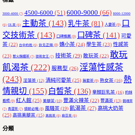
6000-9000
(66)
4500-6000
(51)
3000-4000
(7)
8000-12000
主動茶
(143)
口
乳牛茶
(81)
人妻茶
(9)
(6)
OL茶
(6)
交技術茶
(143)
口碑茶
(141)
可愛
口碑推薦
(9)
茶
(22)
嬌小茶
(24)
學生茶
(23)
性感茶
台北正妹
(8)
台中約炮
(6)
敢玩
技術茶
(29)
(23)
敢玩茶
(22)
惹火嫵媚茶
(7)
技術女王
(7)
飢渴茶
(222)
淫蕩性感茶
服務型
(26)
(243)
熱
清純可愛茶
(25)
熟女茶
(16)
淫蕩茶
(12)
無套茶
(9)
情親切
(155)
白皙茶
(136)
童顏巨乳茶
(16)
約妹
紅人館
(25)
豐滿火辣茶
(22)
豐滿茶
(13)
美腿茶
(10)
看照
(9)
銷魂茶
飢渴茶
(27)
高挑大奶茶
風騷茶
(19)
領薪必喝
(8)
(7)
青澀茶
(7)
(25)
高挑美腿茶
(15)
高挑茶
(6)
麻豆茶
(6)
分類