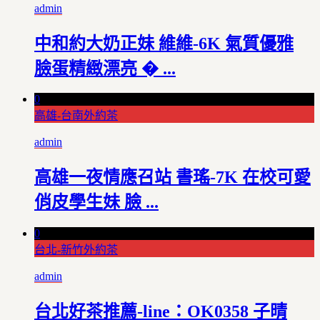
admin
中和約大奶正妹 維維-6K 氣質優雅
臉蛋精緻漂亮 � ...
0
高雄-台南外約茶
admin
高雄一夜情應召站 書瑤-7K 在校可愛
俏皮學生妹 臉 ...
0
台北-新竹外約茶
admin
台北好茶推薦-line：OK0358 子晴