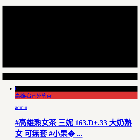
Random Articles
0
高雄-台南外約茶
admin
#高雄熟女茶 三妮 163.D+.33 大奶熟
女 可無套 #小果� ...