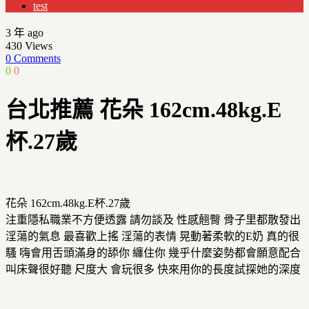
test
3 年 ago
430
Views
0 Comments
0
0
台北推薦 花朵 162cm.48kg.E
杯.27歲
花朵 162cm.48kg.E杯.27歲
注重隱私職業不方便透露 請勿談及 性感翹臀 骨子里都散發出
淫蕩的氣息 最喜歡上搖 淫蕩的表情 晃動著柔軟的E奶 真的很
騷 嗨會用舌頭滿身的舔你 纏住你 幾乎什麼姿勢都會願意配合
叫床聲很好聽 尺度大 會玩很多 快來用你的長度試探她的深度