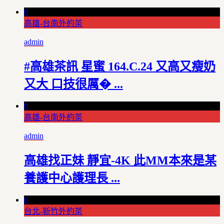
0
高雄-台南外約茶
admin
#高雄茶訊 星蜜 164.C.24 又高又瘦奶
又大 口技很厲� ...
0
高雄-台南外約茶
admin
高雄找正妹 靜宜-4K 此MM本來是某
養護中心護理長 ...
0
台北-新竹外約茶