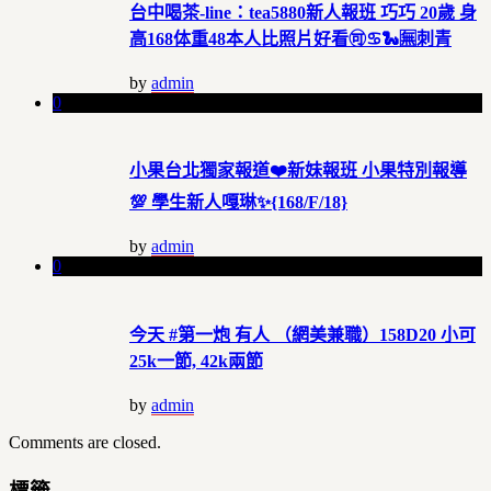
台中喝茶-line：tea5880新人報班 巧巧 20歲 身
高168体重48本人比照片好看🉑♋️🐍🈚️刺青
by
admin
0
小果台北獨家報道❤️新妹報班 小果特別報導
💯 學生新人嘎琳✨{168/F/18}
by
admin
0
今天 #第一炮 有人 （網美兼職）158D20 小可
25k一節, 42k兩節
by
admin
Comments are closed.
標籤