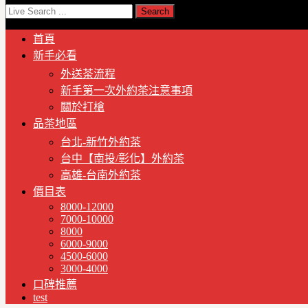
首頁
新手必看
外送茶流程
新手第一次外約茶注意事項
關於打槍
品茶地區
台北-新竹外約茶
台中【南投/彰化】外約茶
高雄-台南外約茶
價目表
8000-12000
7000-10000
8000
6000-9000
4500-6000
3000-4000
口碑推薦
test