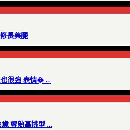
fu 修長美腿
也很強 表情� ...
歲 輕熟高挑型 ...