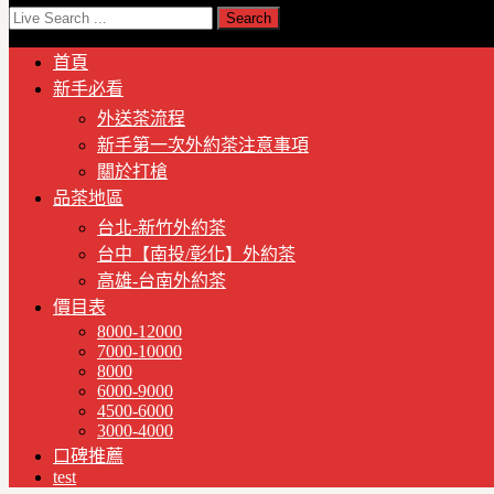
首頁
新手必看
外送茶流程
新手第一次外約茶注意事項
關於打槍
品茶地區
台北-新竹外約茶
台中【南投/彰化】外約茶
高雄-台南外約茶
價目表
8000-12000
7000-10000
8000
6000-9000
4500-6000
3000-4000
口碑推薦
test