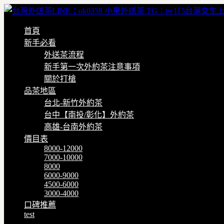
首頁
新手必看
外送茶流程
新手第一次外約茶注意事項
關於打槍
品茶地區
台北-新竹外約茶
台中【南投/彰化】外約茶
高雄-台南外約茶
價目表
8000-12000
7000-10000
8000
6000-9000
4500-6000
3000-4000
口碑推薦
test