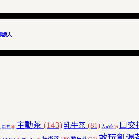
部誘人
主動茶
(143)
口交
乳牛茶
(81)
人妻茶
(9)
)
OL茶
(6)
敢玩飢渴