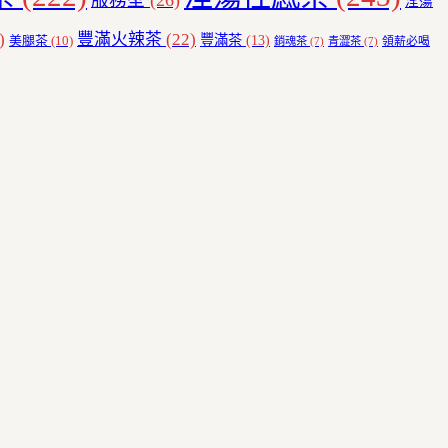
服務型
(26)
淫蕩
)
豐滿火辣茶
(22)
豐滿茶
(13)
美腿茶
(10)
領薪必喝
銷魂茶
(7)
青澀茶
(7)