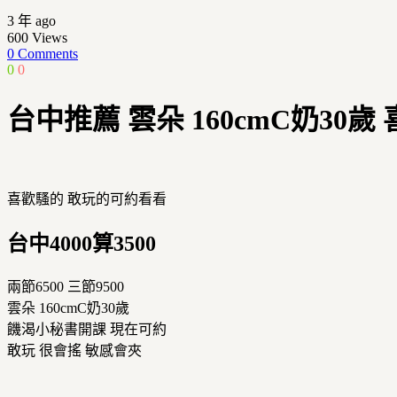
3 年 ago
600
Views
0 Comments
0
0
台中推薦 雲朵 160cmC奶30
喜歡騷的 敢玩的可約看看
台中4000算3500
兩節6500 三節9500
雲朵 160cmC奶30歲
饑渴小秘書開課 現在可約
敢玩 很會搖 敏感會夾