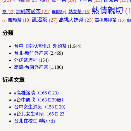
(22)
嬌小茶
(24)
學生茶
(23)
性感茶
(23)
台北正妹
(8)
台中約炮
(6)
熱情親切
(1
清純可愛茶
(25)
熟女茶
(16)
茶
(12)
無套茶
(9)
飢渴茶
(27)
高挑大奶茶
(25)
風騷茶
(19)
高挑美腿茶
(15)
(8)
高
分類
台中【南投/彰化】外約茶
(1,644)
台北-新竹外約茶
(2,469)
外送茶流程
(154)
高雄-台南外約茶
(1,186)
近期文章
#高雄洛晴（166 C 23）
#台中凱欣（163 E 30歲）
台中女生泡芙（158 E 20）
#台北女生玥玥 165 D 23
台北在校生 #戴小雨