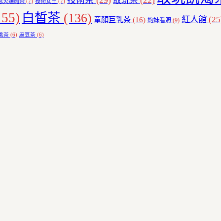
技術茶
(29)
敢玩茶
(22)
惹火嫵媚茶
(7)
技術女王
(7)
55)
白皙茶
(136)
紅人館
(25
童顏巨乳茶
(16)
約妹看照
(9)
挑茶
(6)
麻豆茶
(6)