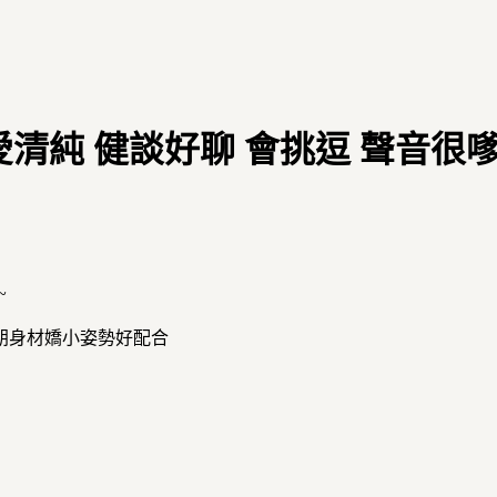
可愛清純 健談好聊 會挑逗 聲音
~
朗身材嬌小姿勢好配合