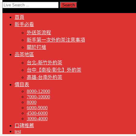
首頁
新手必看
外送茶流程
新手第一次外約茶注意事項
關於打槍
品茶地區
台北-新竹外約茶
台中【南投/彰化】外約茶
高雄-台南外約茶
價目表
8000-12000
7000-10000
8000
6000-9000
4500-6000
3000-4000
口碑推薦
test