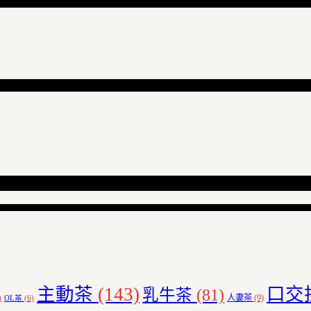
主動茶
(143)
口交
乳牛茶
(81)
人妻茶
(9)
)
OL茶
(6)