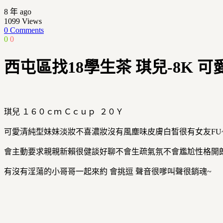
8 年 ago
1099
Views
0 Comments
0
0
西屯區找18學生茶 琪兒-8K 
琪兒 １６０ｃｍ Ｃｃｕｐ ２０Ｙ
可愛清純型妹妹淡妝不喜濃妝沒有風塵味皮膚白皙很有女友FU
會主動要求親親新賴很健談好聊不會生疏氣氛不會尷尬性格開
有沒有淫蕩的小哥哥一起來約 會挑逗 聲音很嗲叫聲很銷魂~