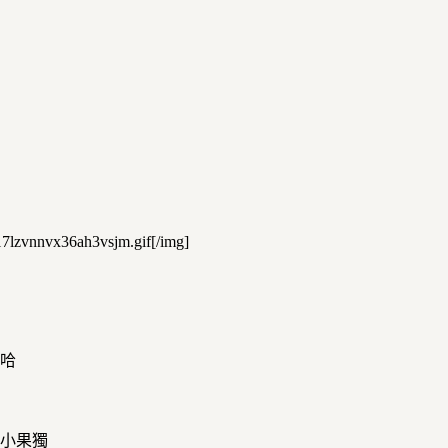
17lzvnnvx36ah3vsjm.gif[/img]
哈哈
得小果獨