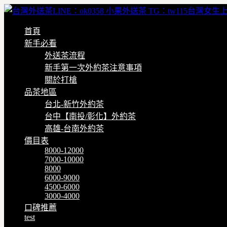
首頁
新手必看
外送茶流程
新手第一次外約茶注意事項
關於打槍
品茶地區
台北-新竹外約茶
台中【南投/彰化】外約茶
高雄-台南外約茶
價目表
8000-12000
7000-10000
8000
6000-9000
4500-6000
3000-4000
口碑推薦
test