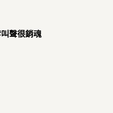
很嗲叫聲很銷魂