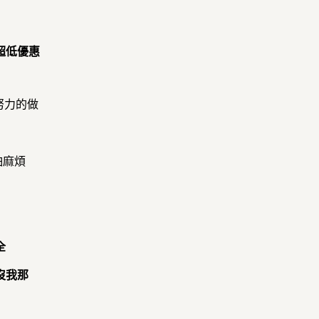
超低優惠
努力的做
怕麻煩
全
沒我那