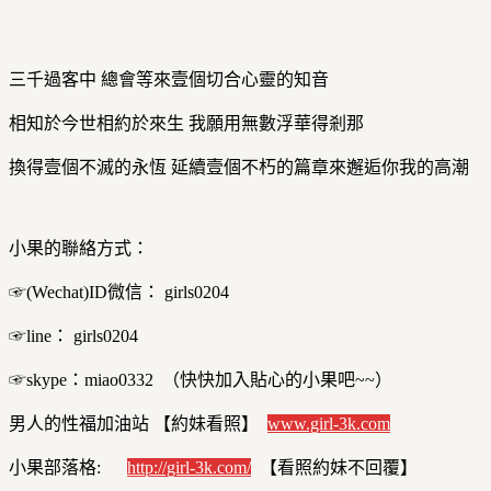
三千過客中 總會等來壹個切合心靈的知音
相知於今世相約於來生 我願用無數浮華得剎那
換得壹個不滅的永恆 延續壹個不朽的篇章來邂逅你我的高潮
小果的聯絡方式：
☞(Wechat)ID微信： girls0204
☞line： girls0204
☞skype：miao0332 （快快加入貼心的小果吧~~）
男人的性福加油站 【約妹看照】
www.girl-3k.com
小果部落格:
http://girl-3k.com/
【看照約妹不回覆】