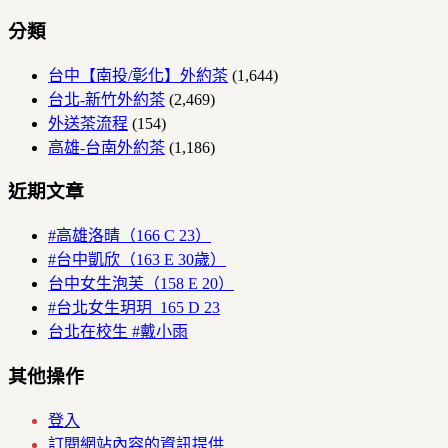
分類
台中【南投/彰化】外約茶
(1,644)
台北-新竹外約茶
(2,469)
外送茶流程
(154)
高雄-台南外約茶
(1,186)
近期文章
#高雄洛晴（166 C 23）
#台中凱欣（163 E 30歲）
台中女生泡芙（158 E 20）
#台北女生玥玥 165 D 23
台北在校生 #戴小雨
其他操作
登入
訂閱網站內容的資訊提供