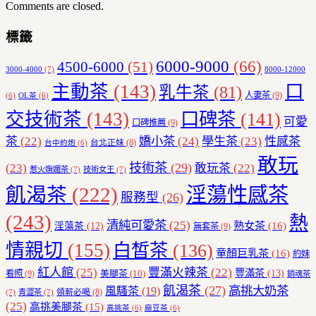
Comments are closed.
標籤
6000-9000
(66)
4500-6000
(51)
3000-4000
(7)
8000-12000
主動茶
(143)
口
乳牛茶
(81)
人妻茶
(9)
(6)
OL茶
(6)
交技術茶
(143)
口碑茶
(141)
可愛
口碑推薦
(9)
茶
(22)
嬌小茶
(24)
學生茶
(23)
性感茶
台北正妹
(8)
台中約炮
(6)
敢玩
技術茶
(29)
(23)
敢玩茶
(22)
惹火嫵媚茶
(7)
技術女王
(7)
飢渴茶
(222)
淫蕩性感茶
服務型
(26)
(243)
熱
清純可愛茶
(25)
熟女茶
(16)
淫蕩茶
(12)
無套茶
(9)
情親切
(155)
白皙茶
(136)
童顏巨乳茶
(16)
約妹
紅人館
(25)
豐滿火辣茶
(22)
豐滿茶
(13)
美腿茶
(10)
看照
(9)
銷魂茶
飢渴茶
(27)
高挑大奶茶
風騷茶
(19)
領薪必喝
(8)
(7)
青澀茶
(7)
(25)
高挑美腿茶
(15)
高挑茶
(6)
麻豆茶
(6)