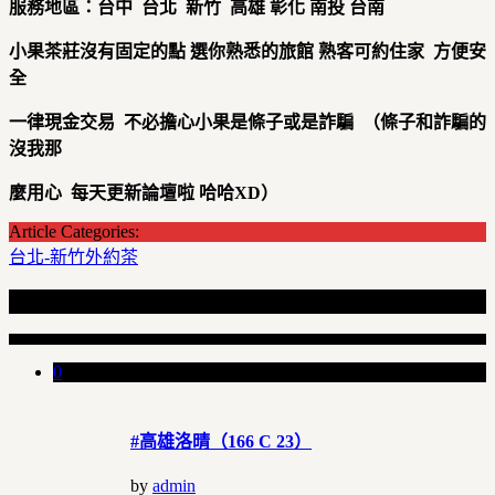
服務地區：台中
台北
新竹
高雄
彰化
南投 台南
小果茶莊沒有固定的點
選你熟悉的旅館
熟客可約住家
方便安
全
一律現金交易
不必擔心小果是條子或是詐騙
（條子和詐騙的
沒我那
麼用心
每天更新論壇啦
哈哈XD
）
Article Categories:
台北-新竹外約茶
Recent Articles
0
#高雄洛晴（166 C 23）
by
admin