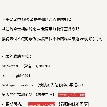
三千過客中 總會等來壹個切合心靈的知音
相知於今世相約於來生 我願用無數浮華得剎那
換得壹個不滅的永恆 延續壹個不朽的篇章來邂逅你我的高潮
小果的聯絡方式：
☞(Wechat)ID微信： girls0204
☞line： girls0204
☞skype：miao0332 （快快加入貼心的小果吧~~）
男人的性福加油站 【約妹看照】
www.girl-3k.com
小果部落格:
http://girl-3k.com/
【看照約妹不回覆】