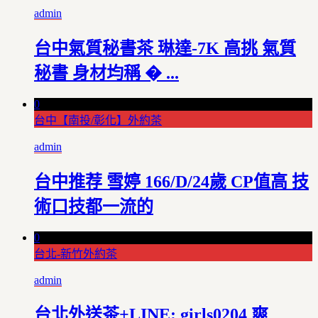
admin
台中氣質秘書茶 琳達-7K 高挑 氣質
秘書 身材均稱 � ...
0
台中【南投/彰化】外約茶
admin
台中推荐 雪婷 166/D/24歲 CP值高 技
術口技都一流的
0
台北-新竹外約茶
admin
台北外送茶+LINE: girls0204 爽