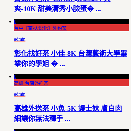
爽-10K 甜美清秀小臉蛋� ...
0
台中【南投/彰化】外約茶
admin
彰化找好茶 小佳-8K 台灣藝術大學畢
業你的學姐 � ...
0
高雄-台南外約茶
admin
高雄外送茶 小魚-5K 護士妹 膚白肉
細讓你無法釋手 ...