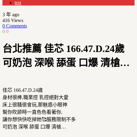
test
3 年 ago
416
Views
0 Comments
0
0
台北推薦 佳芯 166.47.D.24歲
可奶泡 深喉 舔蛋 口爆 清槍…
佳芯 166.47.D.24歲
身材很棒,職業控 乳控絕對大愛
床上很騷很會玩,那魅惑小眼神
幫你吹舔時一直色色看著你,
讓你想快快吃掉她🥰服務限制不多
可奶泡 深喉 舔蛋 口爆 清槍…