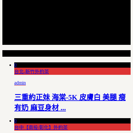
Random Articles
0
台北-新竹外約茶
admin
三重約正妹 海棠-5K 皮膚白 美腿 瘦
有奶 麻豆身材 ...
0
台中【南投/彰化】外約茶