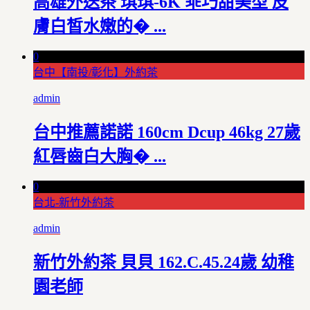
高雄外送茶 琪琪-6K 乖巧甜美型 皮
膚白皙水嫩的� ...
0
台中【南投/彰化】外約茶
admin
台中推薦諾諾 160cm Dcup 46kg 27歲
紅唇齒白大胸� ...
0
台北-新竹外約茶
admin
新竹外約茶 貝貝 162.C.45.24歲 幼稚
園老師