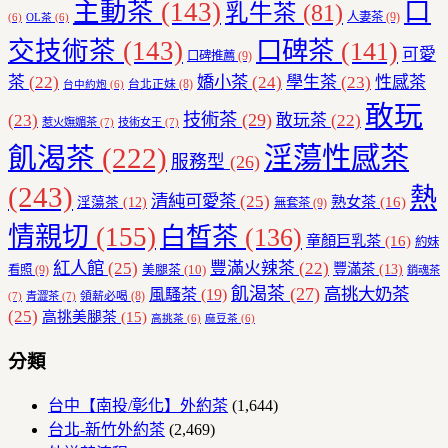
主動茶
(143)
口
乳牛茶
(81)
人妻茶
(9)
(6)
OL茶
(6)
交技術茶
(143)
口碑茶
(141)
可愛
口碑推薦
(9)
茶
(22)
嬌小茶
(24)
學生茶
(23)
性感茶
台北正妹
(8)
台中約炮
(6)
敢玩
技術茶
(29)
(23)
敢玩茶
(22)
惹火嫵媚茶
(7)
技術女王
(7)
飢渴茶
(222)
淫蕩性感茶
服務型
(26)
(243)
熱
清純可愛茶
(25)
熟女茶
(16)
淫蕩茶
(12)
無套茶
(9)
情親切
(155)
白皙茶
(136)
童顏巨乳茶
(16)
約妹
紅人館
(25)
豐滿火辣茶
(22)
豐滿茶
(13)
美腿茶
(10)
看照
(9)
銷魂茶
飢渴茶
(27)
高挑大奶茶
風騷茶
(19)
領薪必喝
(8)
(7)
青澀茶
(7)
(25)
高挑美腿茶
(15)
高挑茶
(6)
麻豆茶
(6)
分類
台中【南投/彰化】外約茶
(1,644)
台北-新竹外約茶
(2,469)