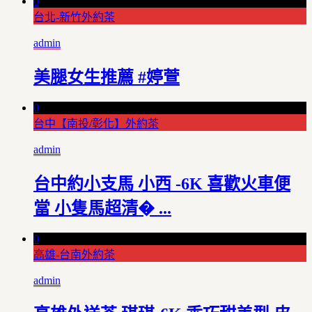
0
台北-新竹外約茶
admin
美腿女生推薦 #婷萱
0
台中【南投/彰化】外約茶
admin
台中約小支馬 小西 -6K 喜歡火車便
當 小隻馬超清� ...
0
高雄-台南外約茶
admin