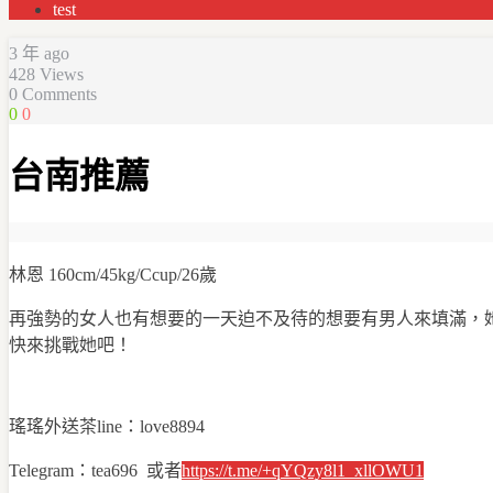
test
3 年 ago
428
Views
0 Comments
0
0
台南推薦
林恩 160cm/45kg/Ccup/26歲
再強勢的女人也有想要的一天迫不及待的想要有男人來填滿，
快來挑戰她吧！
瑤瑤外送茶line：love8894
Telegram：tea696 或者
https://t.me/+qYQzy8l1_xllOWU1