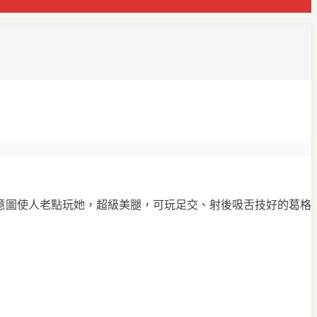
意圖使人老點玩她，超級美腿，可玩足交、射後吸舌技好的葛格