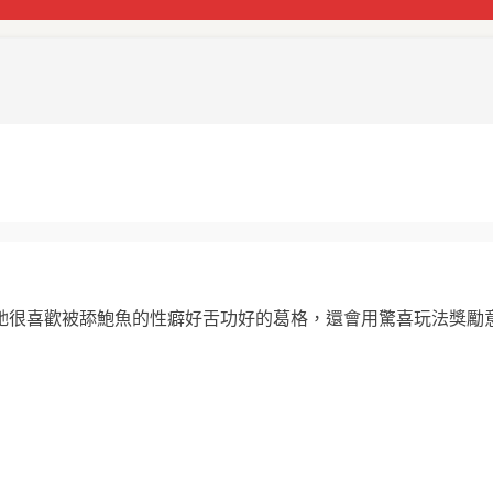
她很喜歡被舔鮑魚的性癖好舌功好的葛格，還會用驚喜玩法獎勵