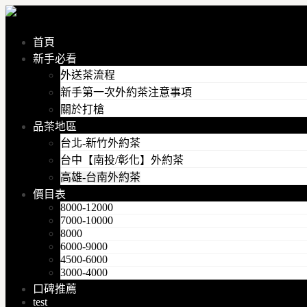
首頁
新手必看
外送茶流程
新手第一次外約茶注意事項
關於打槍
品茶地區
台北-新竹外約茶
台中【南投/彰化】外約茶
高雄-台南外約茶
價目表
8000-12000
7000-10000
8000
6000-9000
4500-6000
3000-4000
口碑推薦
test