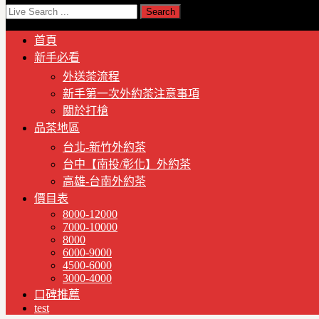
首頁
新手必看
外送茶流程
新手第一次外約茶注意事項
關於打槍
品茶地區
台北-新竹外約茶
台中【南投/彰化】外約茶
高雄-台南外約茶
價目表
8000-12000
7000-10000
8000
6000-9000
4500-6000
3000-4000
口碑推薦
test