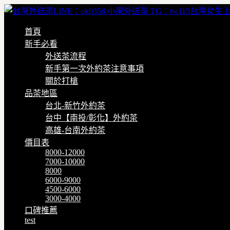
首頁
新手必看
外送茶流程
新手第一次外約茶注意事項
關於打槍
品茶地區
台北-新竹外約茶
台中【南投/彰化】外約茶
高雄-台南外約茶
價目表
8000-12000
7000-10000
8000
6000-9000
4500-6000
3000-4000
口碑推薦
test