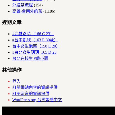
外送茶流程
(154)
高雄-台南外約茶
(1,186)
近期文章
#高雄洛晴（166 C 23）
#台中凱欣（163 E 30歲）
台中女生泡芙（158 E 20）
#台北女生玥玥 165 D 23
台北在校生 #戴小雨
其他操作
登入
訂閱網站內容的資訊提供
訂閱留言的資訊提供
WordPress.org 台灣繁體中文