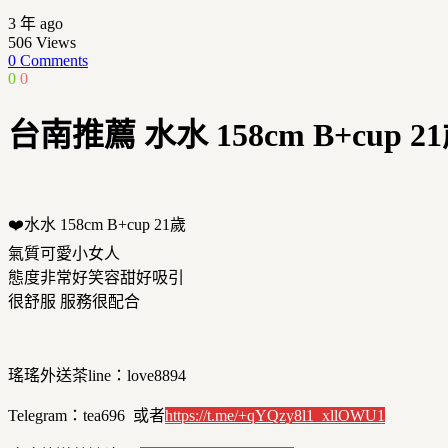
3 年 ago
506
Views
0 Comments
0
0
台南推薦 水水 158cm B+cup
❤️水水 158cm B+cup 21歲
氣質可愛小女人
態度非常好笑容甜好吸引
很舒服 服務很配合
瑤瑤外送茶line：love8894
Telegram：tea696 或者
https://t.me/+qYQzy8l1_xllOWU1