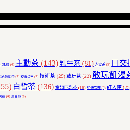
主動茶
(143)
口交
乳牛茶
(81)
人妻茶
(9)
)
OL茶
(6)
敢玩飢渴
技術茶
(29)
敢玩茶
(22)
惹火嫵媚茶
(7)
技術女王
(7)
55)
白皙茶
(136)
紅人館
(25
童顏巨乳茶
(16)
約妹看照
(9)
挑茶
(6)
麻豆茶
(6)