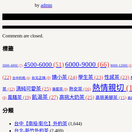
by
admin
Related Articles
Comments are closed.
標籤
6000-9000
(66)
4500-6000
(51)
3000-4000
(7)
8000-12000
(6
(22)
嬌小茶
(24)
學生茶
(23)
性感茶
(23)
台北正妹
(8)
台中約炮
(6)
熱情親切
(1
清純可愛茶
(25)
熟女茶
(16)
茶
(12)
無套茶
(9)
飢渴茶
(27)
高挑大奶茶
(25)
風騷茶
(19)
高挑美腿茶
(15)
(8)
高
分類
台中【南投/彰化】外約茶
(1,644)
台北-新竹外約茶
(2,469)