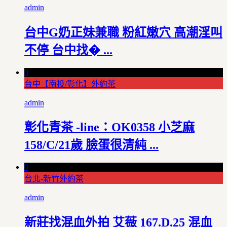
admin
台中G奶正妹兼職 粉紅嫩穴 高潮淫叫
不停 台中找� ...
0
台中【南投/彰化】外約茶
admin
彰化青茶 -line：OK0358 小芝麻
158/C/21歲 臉蛋很清純 ...
0
台北-新竹外約茶
admin
新莊找混血外拍 艾薇 167.D.25 混血