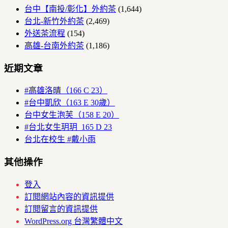
台中【南投/彰化】外約茶
(1,644)
台北-新竹外約茶
(2,469)
外送茶流程
(154)
高雄-台南外約茶
(1,186)
近期文章
#高雄洛晴（166 C 23）
#台中凱欣（163 E 30歲）
台中女生泡芙（158 E 20）
#台北女生玥玥 165 D 23
台北在校生 #戴小雨
其他操作
登入
訂閱網站內容的資訊提供
訂閱留言的資訊提供
WordPress.org 台灣繁體中文