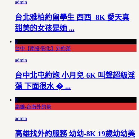
admin
台北雅柏約留學生 西西 -8K 愛天真
甜美的女孩是她 ...
0
台中【南投/彰化】外約茶
admin
台中北屯約炮 小月兒-6K 叫聲超級淫
蕩 下面很水 � ...
0
高雄-台南外約茶
admin
高雄找外約服務 幼幼-8K 19歲幼幼美