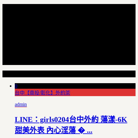
Random Articles
0
台中【南投/彰化】外約茶
admin
LINE：girls0204台中外約 蕩漾-6K
甜美外表 內心淫蕩 � ...