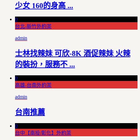
少女 160的身高 ...
0
台北-新竹外約茶
admin
士林找辣妹 可欣-8K 酒促辣妹 火辣
的裝扮，服務不 ...
0
高雄-台南外約茶
admin
台南推薦
0
台中【南投/彰化】外約茶