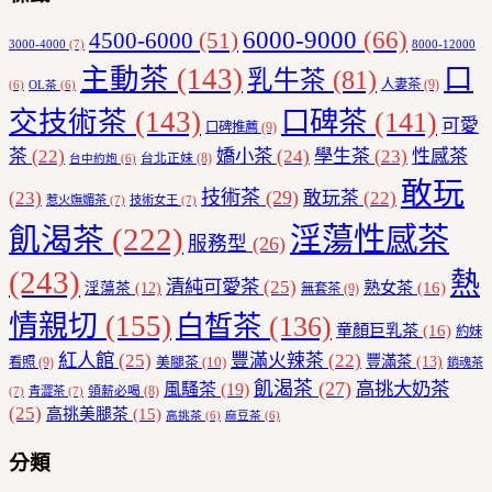
6000-9000
(66)
4500-6000
(51)
3000-4000
(7)
8000-12000
主動茶
(143)
口
乳牛茶
(81)
人妻茶
(9)
(6)
OL茶
(6)
交技術茶
(143)
口碑茶
(141)
可愛
口碑推薦
(9)
茶
(22)
嬌小茶
(24)
學生茶
(23)
性感茶
台北正妹
(8)
台中約炮
(6)
敢玩
技術茶
(29)
(23)
敢玩茶
(22)
惹火嫵媚茶
(7)
技術女王
(7)
飢渴茶
(222)
淫蕩性感茶
服務型
(26)
(243)
熱
清純可愛茶
(25)
熟女茶
(16)
淫蕩茶
(12)
無套茶
(9)
情親切
(155)
白皙茶
(136)
童顏巨乳茶
(16)
約妹
紅人館
(25)
豐滿火辣茶
(22)
豐滿茶
(13)
美腿茶
(10)
看照
(9)
銷魂茶
飢渴茶
(27)
高挑大奶茶
風騷茶
(19)
領薪必喝
(8)
(7)
青澀茶
(7)
(25)
高挑美腿茶
(15)
高挑茶
(6)
麻豆茶
(6)
分類