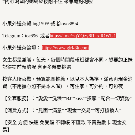
#內心渴望的她終於按耐不住 來兼職約砲啦
小果外送茶賴ling15959或者love8894
Telegram：tea696 或者
https://t.me/+qYQzy8l1_xllOWU1
小果外送茶論壇：
https://
www.girl-3k.com
女生都是兼職，每天，每個時間段報班都會不同，想要約正妹
記得提前預約喔 有更多時間挑選
按客人所喜歡，預算範圍推薦，以見本人為準，滿意再現金消
費（不用擔心照不是本人喔），可住家，可外約，可包夜
【全套服務】：“愛愛”“洗澡”“BJ”“kiss”“按摩”“配合一切姿勢”
【消費方式】：“見面”“滿意” “現金”“交易”“可打槍換人”
【安全 方便 快速 免受騙 不轉帳 不匯款 不買點數卡 現金交
易】