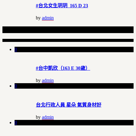
#台北女生玥玥 165 D 23
by
admin
Related Articles
0
#台中凱欣（163 E 30歲）
by
admin
0
台北行政人員 星朵 氣質身材好
by
admin
0