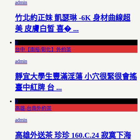
admin
竹北約正妹 凱瑟琳 -6K 身材曲線超
美 皮膚白皙 喜� ...
0
台中【南投/彰化】外約茶
admin
靜宜大學生豐滿淫蕩 小穴很緊很會搖
臺中紅牌 台 ...
0
高雄-台南外約茶
admin
高雄外送茶 珍珍 160.C.24 寂寞下海