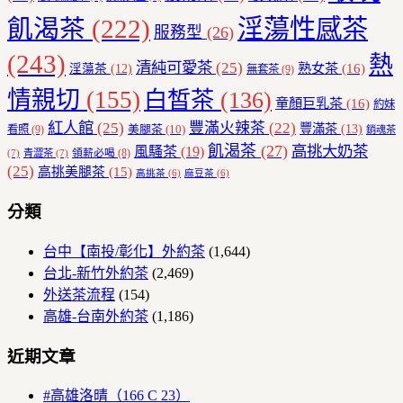
飢渴茶
(222)
淫蕩性感茶
服務型
(26)
(243)
熱
清純可愛茶
(25)
熟女茶
(16)
淫蕩茶
(12)
無套茶
(9)
情親切
(155)
白皙茶
(136)
童顏巨乳茶
(16)
約妹
紅人館
(25)
豐滿火辣茶
(22)
豐滿茶
(13)
美腿茶
(10)
看照
(9)
銷魂茶
飢渴茶
(27)
高挑大奶茶
風騷茶
(19)
領薪必喝
(8)
(7)
青澀茶
(7)
(25)
高挑美腿茶
(15)
高挑茶
(6)
麻豆茶
(6)
分類
台中【南投/彰化】外約茶
(1,644)
台北-新竹外約茶
(2,469)
外送茶流程
(154)
高雄-台南外約茶
(1,186)
近期文章
#高雄洛晴（166 C 23）