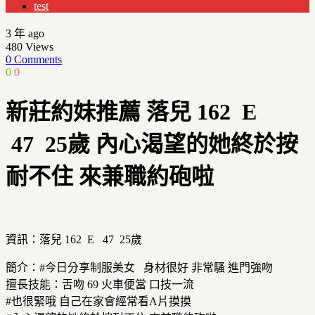
test
3 年 ago
480
Views
0 Comments
0
0
新莊約妹推薦 落兒 162 E
47 25歲 內心渴望的她終於按
耐不住 來兼職約砲啦
資訊：落兒 162 E 47 25歲
簡介：#今日分享制服美女 身材很好 非常騷 進門強吻
擅長技能：舌吻 69 火車便當 口技一流
#也很緊哦 自己在家會經常看A片摸摸