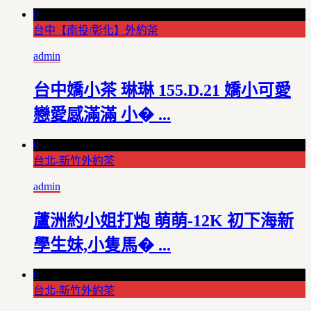
0
台中【南投/彰化】外約茶
admin
台中嬌小茶 琳琳 155.D.21 嬌小可愛
戀愛感滿滿 小� ...
0
台北-新竹外約茶
admin
蘆洲約小姐打炮 萌萌-12K 初下海新
學生妹,小隻馬� ...
0
台北-新竹外約茶