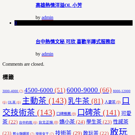
高雄熱情洋溢OL 小芳
by
admin
0
台中熱情文秘 可欣 喜歡半蹲式服務您
by
admin
Comments are closed.
標籤
6000-9000
(66)
4500-6000
(51)
3000-4000
(7)
8000-12000
主動茶
(143)
口
乳牛茶
(81)
人妻茶
(9)
(6)
OL茶
(6)
交技術茶
(143)
口碑茶
(141)
可愛
口碑推薦
(9)
茶
(22)
嬌小茶
(24)
學生茶
(23)
性感茶
台北正妹
(8)
台中約炮
(6)
敢玩
技術茶
(29)
(23)
敢玩茶
(22)
惹火嫵媚茶
(7)
技術女王
(7)