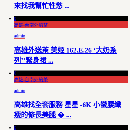
來找我幫忙性慾 ...
0
高雄-台南外約茶
admin
高雄外送茶 美姬 162.E.26 ‘大奶系
列’‘緊身裙 ...
0
高雄-台南外約茶
admin
高雄找全套服務 星星 -6K 小蠻腰纖
瘦的修長美腿 � ...
0