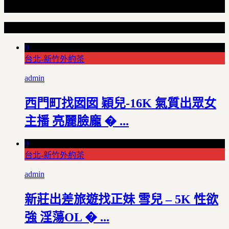
Random Articles
0
台北-新竹外約茶
admin
西門町找囡囡 穎兒-16K 氣質出眾女
主播 亮麗臉龐 � ...
0
台北-新竹外約茶
admin
新莊出差旅遊找正妹 雪兒 – 5K 性欲
強 淫蕩OL � ...