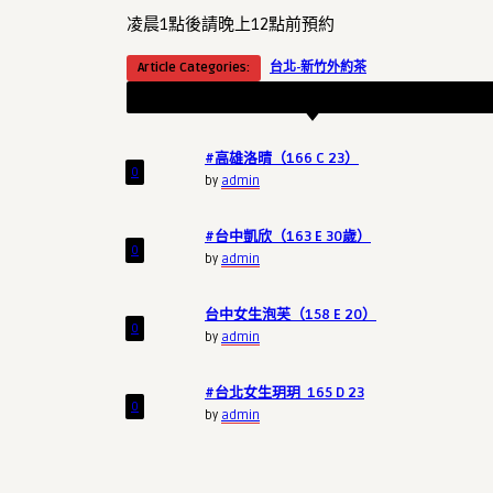
凌晨1點後請晚上12點前預約
Article Categories:
台北-新竹外約茶
RECENT ARTICLES
#高雄洛晴（166 C 23）
0
by
admin
#台中凱欣（163 E 30歲）
0
by
admin
台中女生泡芙（158 E 20）
0
by
admin
#台北女生玥玥 165 D 23
0
by
admin