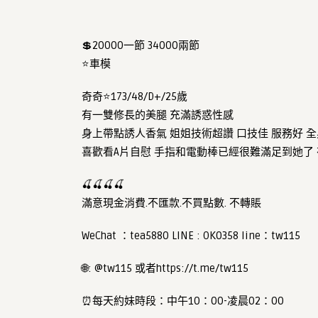
💲20000一節 34000兩節
⭐️車模
奇奇⭐️173/48/D+/25歲
有一雙修長的美腿 充滿誘惑性感
身上帶點誘人香氣 姐姐技術超讚 口技佳 服務好 
喜歡看A片自慰 手指和電動棒已經很難滿足到她了
🍒🍒🍒🍒
滿意現金消費.不匯款.不買點數. 不轉賬
WeChat ：tea5880 LINE : OK0358 line：tw115
🌐: @tw115 或者https://t.me/tw115
⏰每天約妹時段：中午10：00-凌晨02：00