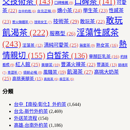
交技術茶
(143)
口碑茶
(141)
可愛
口碑推薦
(9)
茶
(22)
嬌小茶
(24)
學生茶
(23)
性感茶
台北正妹
(8)
台中約炮
(6)
敢玩
技術茶
(29)
(23)
敢玩茶
(22)
惹火嫵媚茶
(7)
技術女王
(7)
飢渴茶
(222)
淫蕩性感茶
服務型
(26)
(243)
熱
清純可愛茶
(25)
熟女茶
(16)
淫蕩茶
(12)
無套茶
(9)
情親切
(155)
白皙茶
(136)
童顏巨乳茶
(16)
約妹
紅人館
(25)
豐滿火辣茶
(22)
豐滿茶
(13)
美腿茶
(10)
看照
(9)
銷魂茶
飢渴茶
(27)
高挑大奶茶
風騷茶
(19)
領薪必喝
(8)
(7)
青澀茶
(7)
(25)
高挑美腿茶
(15)
高挑茶
(6)
麻豆茶
(6)
分類
台中【南投/彰化】外約茶
(1,644)
台北-新竹外約茶
(2,469)
外送茶流程
(154)
高雄-台南外約茶
(1,186)