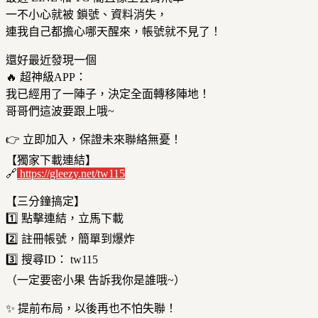
一不小心就被 鎖號、資料消失，
連我自己都擔心哪天醒來，帳號就不見了！
還好最近發現一個
🔥 超神級APP：
我已經用了一陣子，決定全面轉移陣地！
哥哥們這波要跟上哦~
👉 立即加入，保證未來聯絡無憂！
【獨家下載連結】
🔗
https://gleezy.net/tw115
【三分鐘搞定】
1️⃣ 點擊連結，立馬下載
2️⃣ 註冊帳號，簡單到爆炸
3️⃣ 搜尋ID： tw115
（一定要密小果 告訴我你是誰哦~）
✨ 提前布局，以後再也不怕失聯！