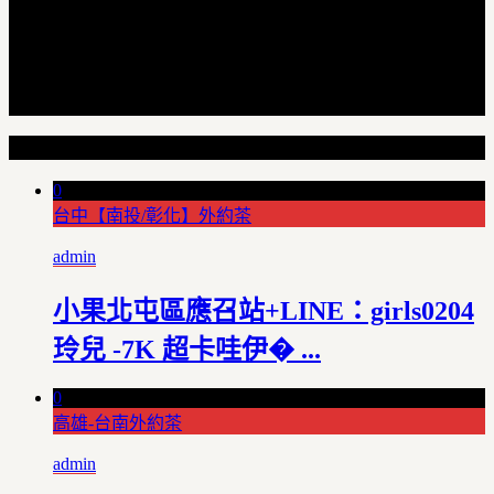
Random Articles
0
台中【南投/彰化】外約茶
admin
小果北屯區應召站+LINE：girls0204
玲兒 -7K 超卡哇伊� ...
0
高雄-台南外約茶
admin