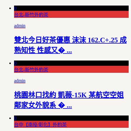
0
台北-新竹外約茶
admin
雙北今日好茶優惠 沫沫 162.C+.25 成
熟知性 性感又� ...
0
台北-新竹外約茶
admin
桃園林口找約 凱薇-15K 某航空空姐
鄰家女外貌系 � ...
0
台中【南投/彰化】外約茶